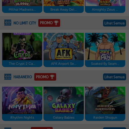
Mithai Madness...
Break Away Del...
Almighty Zeus ...
PROMO
NO LIMIT CITY
Lihat Semua
The Crypt 2 Ca...
AFK Airport Se...
Soaked By Seam...
PROMO
HABANERO
Lihat Semua
Rhythm Nights
Galaxy Babies
Raiden Shogun