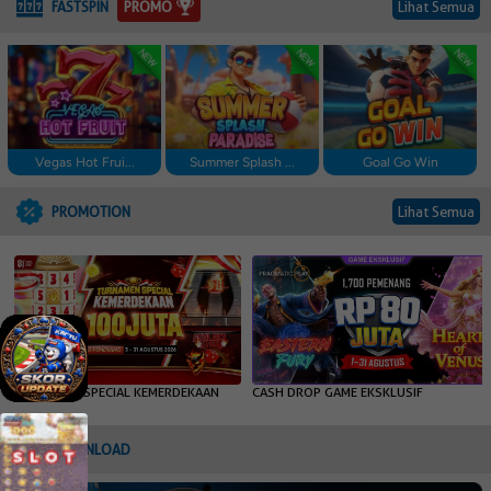
PROMO
FASTSPIN
Lihat Semua
Vegas Hot Frui...
Summer Splash ...
Goal Go Win
PROMOTION
Lihat Semua
TURNAMEN SPECIAL KEMERDEKAAN
CASH DROP GAME EKSKLUSIF
DOWNLOAD