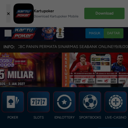
Kartupoker
×
Download
Download Kartupoker Mobile
MASUK
DAFTAR
 OCBC PANIN PERMATA SINARMAS SEABANK ONLINE!!
INFO:
9/8/2026 - NIK
POKER
SLOTS
IDNLOTTERY
SPORTBOOKS
LIVE-CASINO