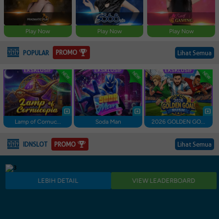
Play Now
Play Now
Play Now
PROMO
POPULAR
Lihat Semua
Lamp of Cornuc...
Soda Man
2026 GOLDEN GO...
PROMO
IDNSLOT
Lihat Semua