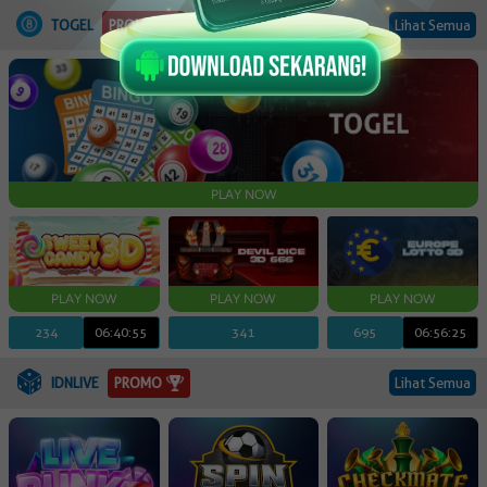
PROMO
TOGEL
Lihat Semua
PLAY NOW
234
06:40:54
341
695
06:56:24
PROMO
IDNLIVE
Lihat Semua